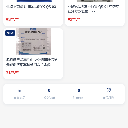
亚欣不锈钢专用除垢剂YX-QS-03
亚欣高级除垢剂 YX‑QS‑01 中央空
调冷凝器管道工业
¥3**.**
¥2**.**
NEW
风机盘管除霉片中央空调异味清洁
处理剂防堵塞疏通消毒片杀菌
¥1**.**
5
0
0
在售商品
成交订单
注册用户
正品保障