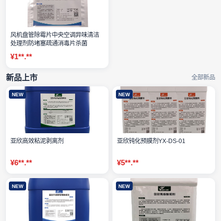
风机盘管除霉片中央空调异味清洁
处理剂防堵塞疏通消毒片杀菌
¥1**.**
新品上市
全部新品
NEW
NEW
亚欣高效粘泥剥离剂
亚欣钝化预膜剂YX-DS-01
¥6**.**
¥5**.**
NEW
NEW