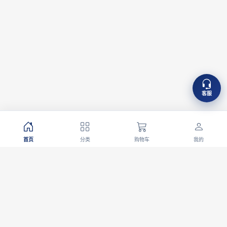
客服
首页
分类
购物车
我的
官方正品
极速配送
7天无理由
100%正品保障
全国多仓发货
退换无忧