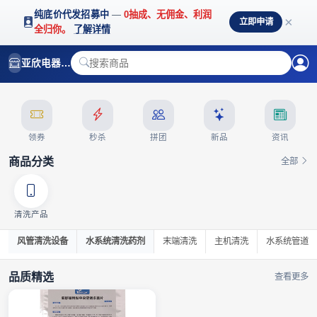
纯底价代发招募中
—
0抽成、无佣金、利润
×
立即申请
全归你。
了解详情
热门活动
亚欣电器官方商城
品质甄选 · 精选好物
领券
秒杀
拼团
新品
资讯
商品分类
全部
清洗产品
风管清洗设备
水系统清洗药剂
末端清洗
主机清洗
水系统管道
品质精选
查看更多